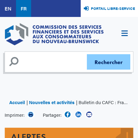
Aller
EN
FR
PORTAIL LIBRE-SERVICE
au
contenu
principal
Accueil
Nouvelles et activités
Bulletin du CAFC : Fraudes liées à des subventions
Imprimer:
Partager:
ALERTES