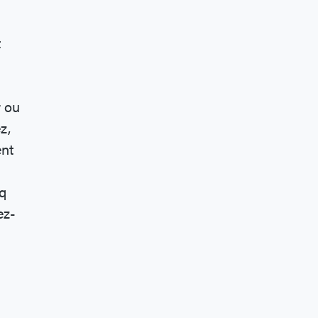
t
r ou
z,
ent
nq
ez-