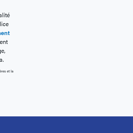
lité
lice
ment
ent
ge,
a.
res et la