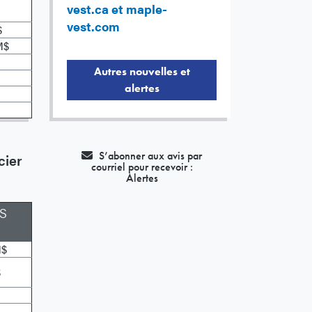
vest.ca et maple-
vest.com
$
M$
Autres nouvelles et
alertes
S’abonner aux avis par
cier
courriel pour recevoir :
Alertes
S
M$
$