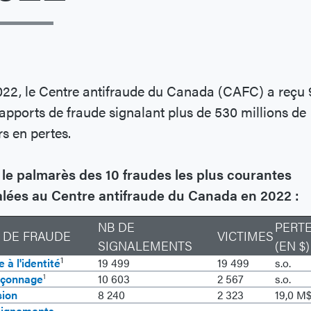
22, le Centre antifraude du Canada (CAFC) a reçu 
apports de fraude signalant plus de 530 millions de
rs en pertes.
 le palmarès des 10 fraudes les plus courantes
alées au Centre antifraude du Canada en 2022 :
NB DE
PERT
 DE FRAUDE
VICTIMES
SIGNALEMENTS
(EN $)
1
 à l'identité
19 499
19 499
s.o.
çonnage
10 603
2 567
s.o.
1
sion
8 240
2 323
19,0 M
ignements