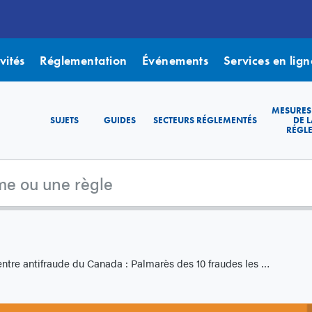
vités
Réglementation
Événements
Services en lign
MESURES
SUJETS
GUIDES
SECTEURS RÉGLEMENTÉS
DE L
RÉGL
 antifraude du Canada : Palmarès des 10 fraudes les plus courantes en 2022