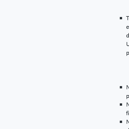
T
e
d
U
p
N
p
N
f
N