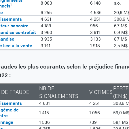
8 083
6 148
s.o.
1
nnels
ce
6 255
4 536
20,6 M
tissements
4 631
4 251
308,6 
teur bancaire
4 189
956
6,7 M$
andise contrefait
3 960
3 911
0,9 M$
andise
3 935
3 133
8,7 M$
 liée à la vente
3 141
1 918
3,5 M$
raudes les plus courante, selon le préjudice finan
022 :
NB DE
PERTE
 DE FRAUDE
VICTIMES
SIGNALEMENTS
(EN $)
tissements
4 631
4 251
308,6 
agème de
1 415
1 056
59,0 M
ntre
onnage
1 536
739
58,1 M$
ce
6 255
4 536
20,6 M$