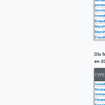
perso
Servi
Inves
Enquê
March
March
Fraude
Dix f
en 2
TYPE
Inves
Strat
renco
Harp
Servi