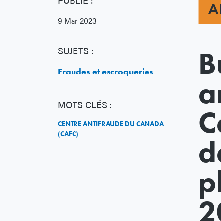
PUBLIÉ :
A
9 Mar 2023
SUJETS :
B
Fraudes et escroqueries
a
MOTS CLÉS :
C
CENTRE ANTIFRAUDE DU CANADA
(CAFC)
d
p
2