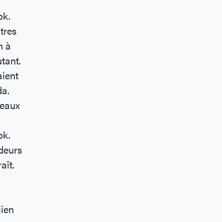
ok.
tres
n à
tant.
aient
da.
seaux
ok.
udeurs
aît.
lien