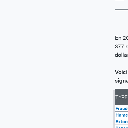
En 20
377 r
dolla
Voici
sign
TYPE
Fraude
Hame
Extor
Rense