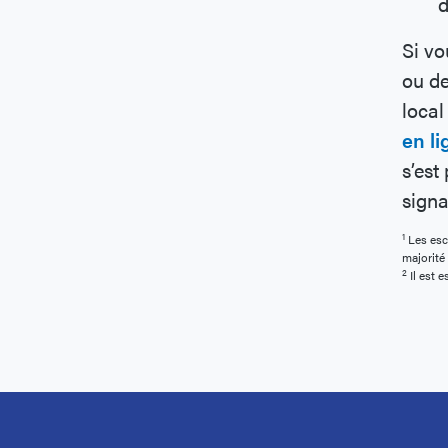
d
Si vo
ou de
loca
en li
s’est
signa
1
Les escr
majorité
2
Il est 