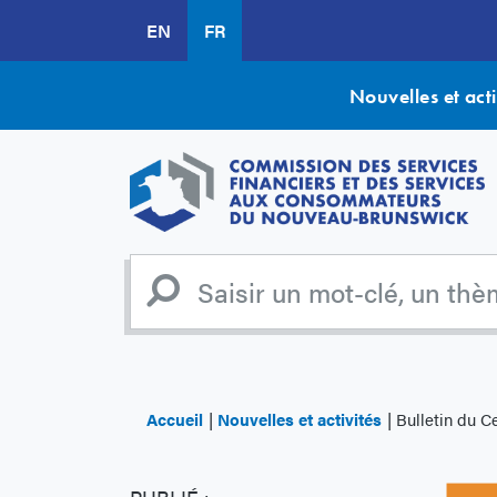
Aller
EN
FR
au
contenu
principal
Nouvelles et acti
Accueil
Nouvelles et activités
Bulletin du Centre