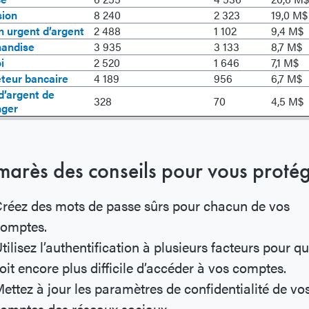
sion
8 240
2 323
19,0 M$
n urgent d’argent
2 488
1 102
9,4 M$
andise
3 935
3 133
8,7 M$
i
2 520
1 646
7,1 M$
teur bancaire
4 189
956
6,7 M$
d’argent de
328
70
4,5 M$
nger
marès des conseils pour vous proté
réez des mots de passe sûrs pour chacun de vos
omptes.
tilisez l’authentification à plusieurs facteurs pour q
oit encore plus difficile d’accéder à vos comptes.
ettez à jour les paramètres de confidentialité de vo
omptes des réseaux sociaux.