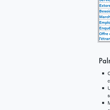
Extor
Besoi
March
Emplo
Enquê
Offre 
l’étra
Pal
C
c
U
s
M
c