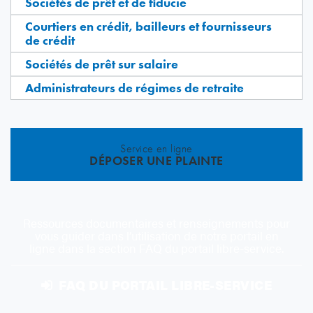
Sociétés de prêt et de fiducie
Courtiers en crédit, bailleurs et fournisseurs
de crédit
Sociétés de prêt sur salaire
Administrateurs de régimes de retraite
Service en ligne
DÉPOSER UNE PLAINTE
Ressources documentaires et renseignements pour
vous guider dans l’utilisation de notre portail en
ligne dans la section FAQ du portail libre-service.
FAQ DU PORTAIL LIBRE-SERVICE