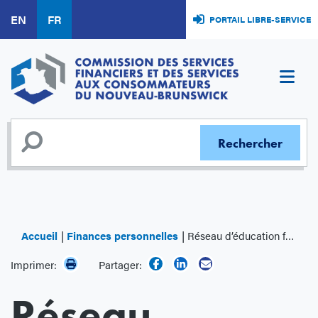
Aller
EN
FR
PORTAIL LIBRE-SERVICE
au
contenu
principal
Accueil
Finances personnelles
Réseau d’éducation financière du Nouveau-Brunswick
Imprimer:
Partager:
Réseau