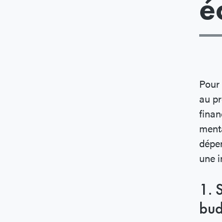
é
Pour 
au pr
finan
menta
dépen
une i
1. 
bud