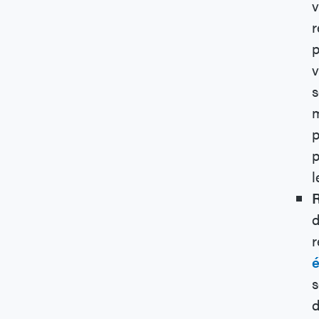
v
r
p
v
s
m
p
p
l
R
d
r
s
d