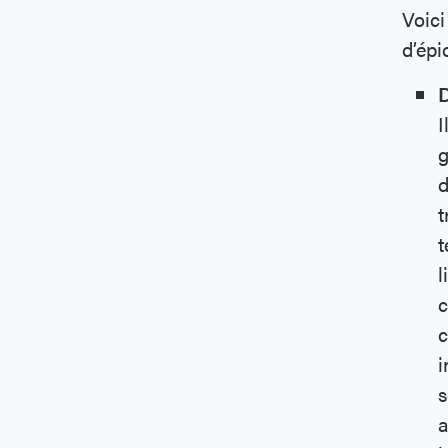
Voici
d’épi
D
I
g
d
t
t
l
c
c
i
s
a