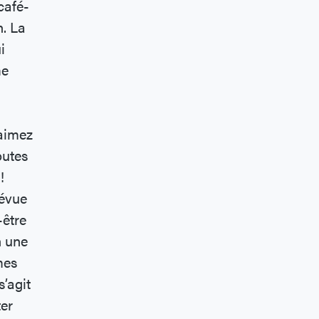
café-
n. La
i
me
’aimez
outes
t!
révue
-être
n une
mes
s’agit
ter