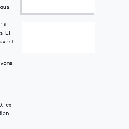
vous
ris
Abonnez à notre liste d’envois
s. Et
électroniques pour:
euvent
Guides et alertes à l'intention des
consommateurs
avons
, les
tion