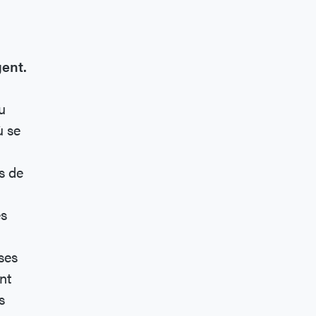
gent.
u
ù se
s de
es
ses
nt
s