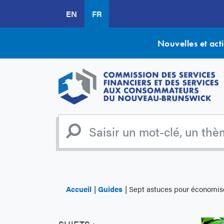
Aller
EN
FR
au
contenu
principal
Nouvelles et acti
Accueil
Guides
Sept astuces pour économis