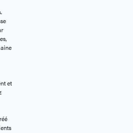
s.
sse
ar
es,
maine
nt et
z
réé
ients