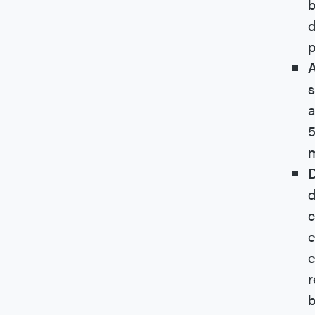
b
d
p
A
s
a
5
D
d
c
e
e
r
b