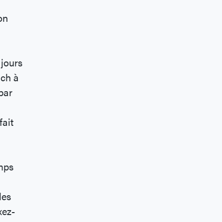
on
jours
ich à
par
fait
emps
les
xez-