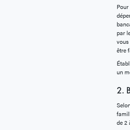
Pour 
dépen
banca
par l
vous 
être 
Établ
un m
2. 
Selo
famil
de 2 