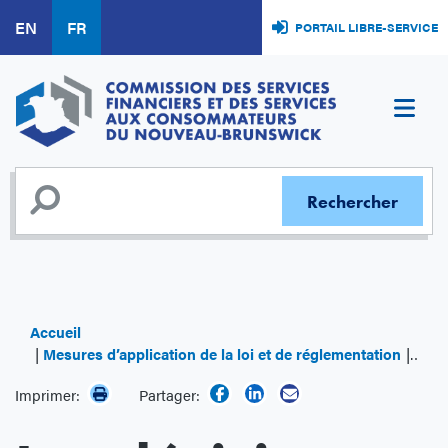
Aller
EN
FR
PORTAIL LIBRE-SERVICE
au
contenu
principal
Accueil
Mesures d’application de la loi et de réglementation
Les d
Imprimer:
Partager: