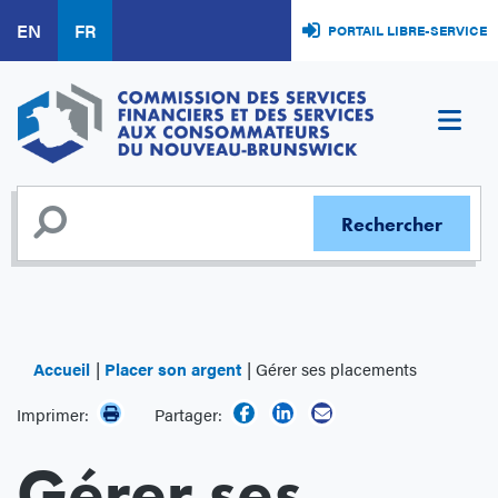
Aller
EN
FR
PORTAIL LIBRE-SERVICE
au
contenu
principal
Accueil
Placer son argent
Gérer ses placements
Imprimer:
Partager:
Gérer ses