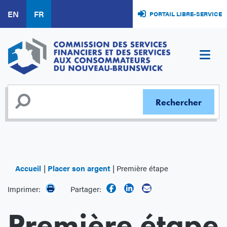
Aller
EN
FR
PORTAIL LIBRE-SERVICE
au
contenu
principal
Accueil
Placer son argent
Première étape
Imprimer:
Partager:
Première étape