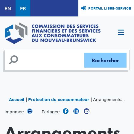
Aller
EN
FR
PORTAIL LIBRE-SERVICE
au
contenu
principal
Accueil
Protection du consommateur
Arrangements funéraires
Imprimer:
Partager:
Arrangements