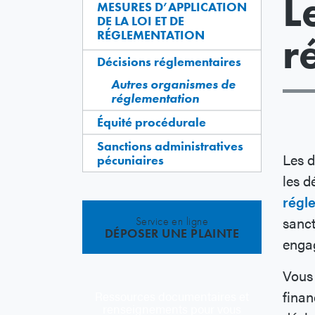
L
MESURES D’APPLICATION
DE LA LOI ET DE
RÉGLEMENTATION
r
Décisions réglementaires
Autres organismes de
réglementation
Équité procédurale
Sanctions administratives
Les d
pécuniaires
les d
régl
sanct
Service en ligne
DÉPOSER UNE PLAINTE
enga
Vous 
finan
Ressources documentaires et
renseignements pour vous