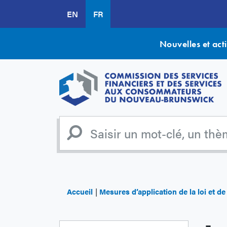
Aller
EN
FR
au
contenu
principal
Nouvelles et acti
Accueil
Mesures d’application de la loi et d