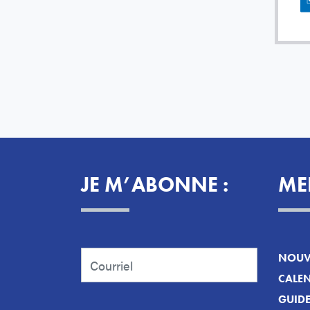
JE M’ABONNE :
ME
NOUVE
CALEN
GUID