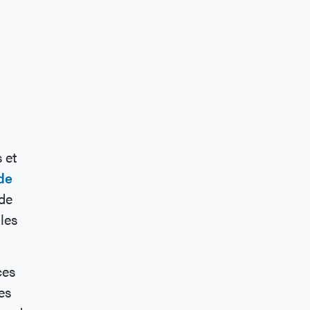
 et
de
 de
 les
ces
es