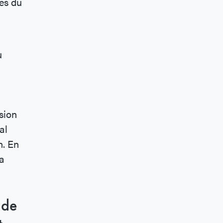
es du
u
sion
al
n. En
la
 de