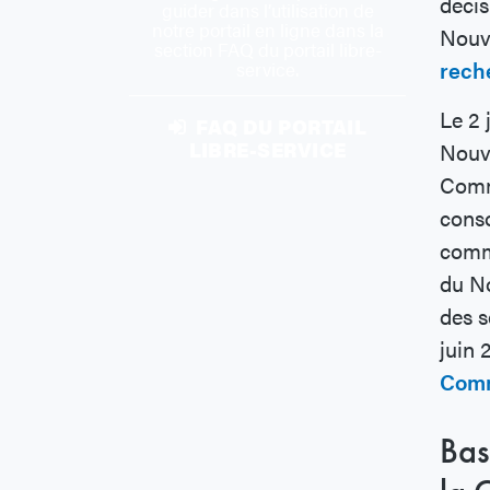
décis
guider dans l’utilisation de
notre portail en ligne dans la
Nouve
section FAQ du portail libre-
rech
service.
Le 2 
FAQ DU PORTAIL
LIBRE-SERVICE
Nouve
Commi
conso
comme
du No
des s
juin 
Comm
Bas