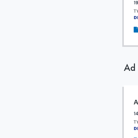
1
T
D
Ad 
A
14
T
D