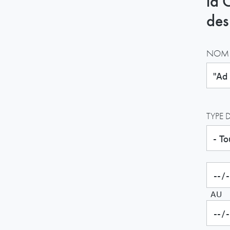
la 
des
NOM 
TYPE 
AU