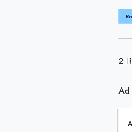
2
R
Ad 
A