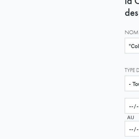
la 
des
NOM 
TYPE 
AU