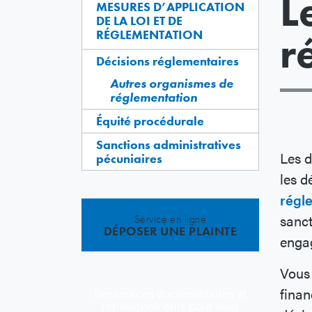
L
MESURES D’APPLICATION
DE LA LOI ET DE
RÉGLEMENTATION
r
Décisions réglementaires
Autres organismes de
réglementation
Équité procédurale
Sanctions administratives
Les d
pécuniaires
les d
régl
sanct
Service en ligne
DÉPOSER UNE PLAINTE
enga
Vous 
finan
Ressources documentaires et
renseignements pour vous