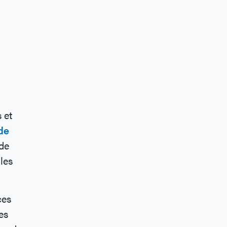
 et
de
 de
 les
ces
es