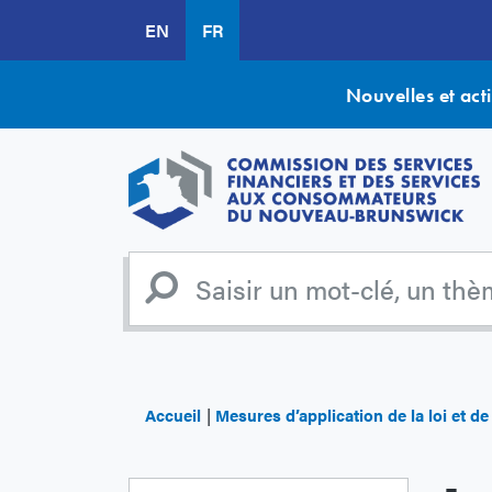
Aller
EN
FR
au
contenu
principal
Nouvelles et acti
Accueil
Mesures d’application de la loi et d