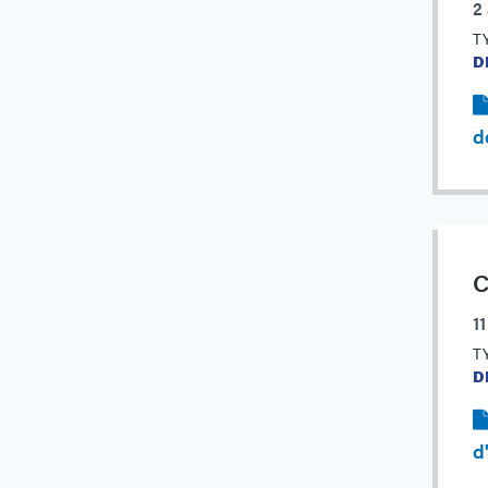
2
T
D
d
C
1
T
D
d