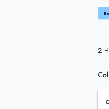
2
R
Col
C