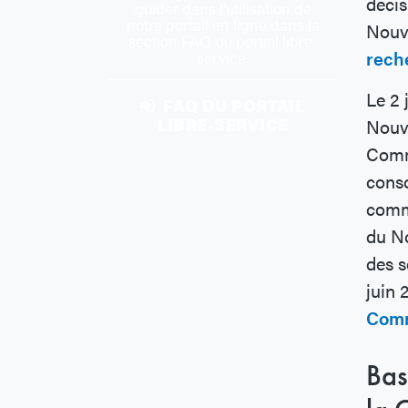
décis
guider dans l’utilisation de
notre portail en ligne dans la
Nouve
section FAQ du portail libre-
rech
service.
Le 2 
FAQ DU PORTAIL
LIBRE-SERVICE
Nouve
Commi
conso
comme
du No
des s
juin 
Comm
Bas