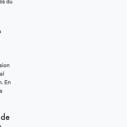
es du
u
sion
al
n. En
la
 de