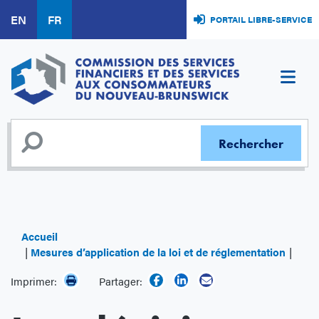
Aller
EN
FR
PORTAIL LIBRE-SERVICE
au
contenu
principal
Accueil
Mesures d’application de la loi et de réglementation
Les d
Imprimer:
Partager: