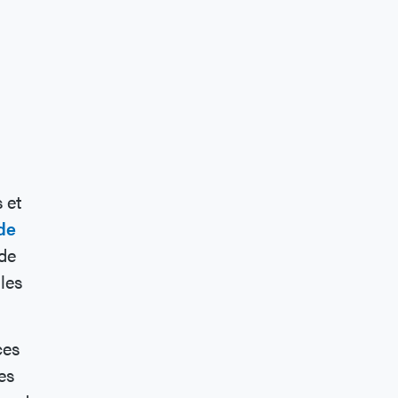
 et
de
 de
 les
ces
es