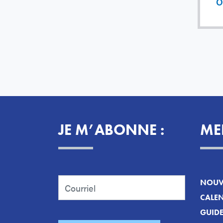
O
JE M’ABONNE :
ME
NOUVE
CALEN
GUID