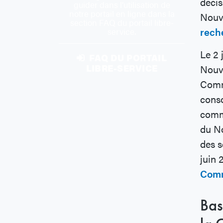
décis
guider dans l’utilisation de
notre portail en ligne dans la
Nouve
section FAQ du portail libre-
rech
service.
Le 2 
FAQ DU PORTAIL
LIBRE-SERVICE
Nouve
Commi
conso
comme
du No
des s
juin 
Comm
Bas