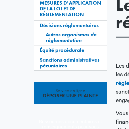
L
MESURES D’APPLICATION
DE LA LOI ET DE
RÉGLEMENTATION
r
Décisions réglementaires
Autres organismes de
réglementation
Équité procédurale
Sanctions administratives
Les d
pécuniaires
les d
régl
sanct
Service en ligne
DÉPOSER UNE PLAINTE
enga
Vous 
finan
Ressources documentaires et
renseignements pour vous