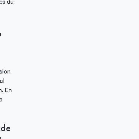
es du
u
sion
al
n. En
la
 de