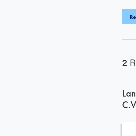
2
R
Lan
C.V