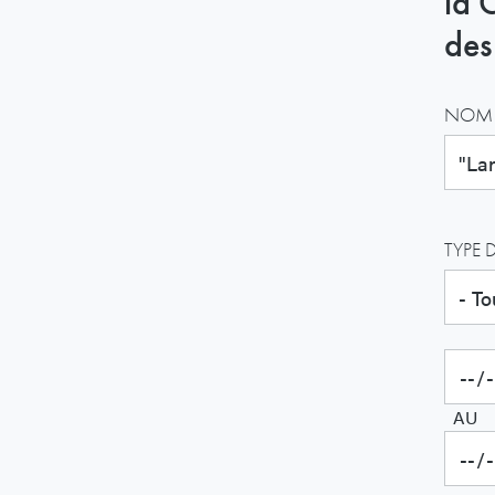
la 
des
NOM 
TYPE 
AU