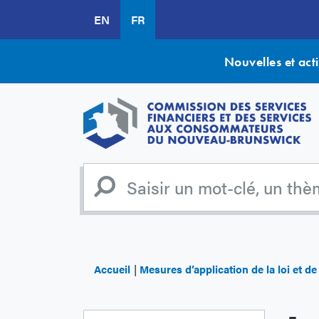
Aller
EN
FR
au
contenu
principal
Nouvelles et acti
Accueil
Mesures d’application de la loi et d