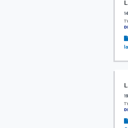
L
1
T
D
l
L
19
T
D