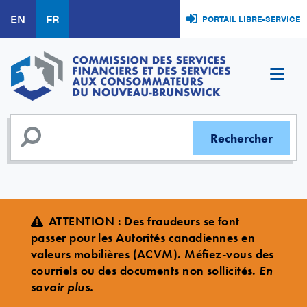
Aller
EN
FR
PORTAIL LIBRE-SERVICE
au
contenu
principal
ATTENTION : Des fraudeurs se font
passer pour les Autorités canadiennes en
valeurs mobilières (ACVM). Méfiez-vous des
courriels ou des documents non sollicités.
En
savoir plus.